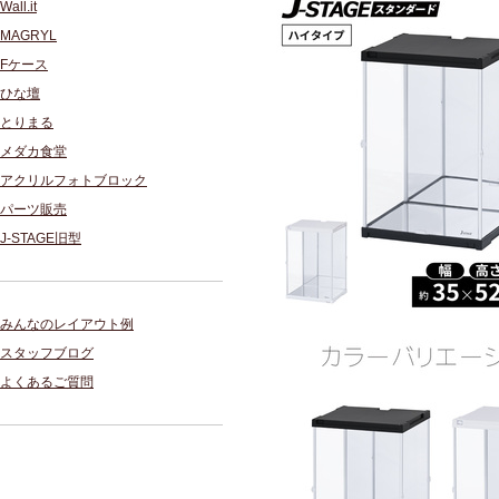
Wall.it
MAGRYL
Fケース
ひな壇
とりまる
メダカ食堂
アクリルフォトブロック
パーツ販売
J-STAGE旧型
みんなのレイアウト例
スタッフブログ
よくあるご質問