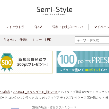
レイアウト例
Q＆A
送料・お支払について
マイページ
引き出し
仕切り
トレー
LED
ナル商品
>
J-STAGE_スタンダード_旧ベース
> ハイタイプ登場 UVカット コレクシ
ボード コレクションラック おしゃれ フィギア ディスプレイケース 紫外線カット 推
魅惑の底面・背面ダブルミラー B