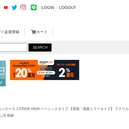
LOGIN
LOGOUT
 / 会員登録
カート
ョンケース J-STAGE HIGH ベーシックタイプ 【背面・底面ミラータイプ】 アクリ
し活 収納