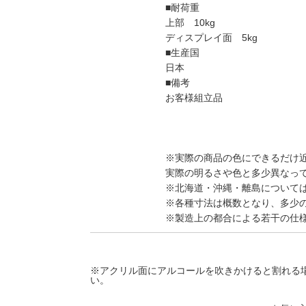
■耐荷重
上部 10kg
ディスプレイ面 5kg
■生産国
日本
■備考
お客様組立品
※実際の商品の色にできるだけ
実際の明るさや色と多少異なっ
※北海道・沖縄・離島について
※各種寸法は概数となり、多少
※製造上の都合による若干の仕
※アクリル面にアルコールを吹きかけると割れる
い。