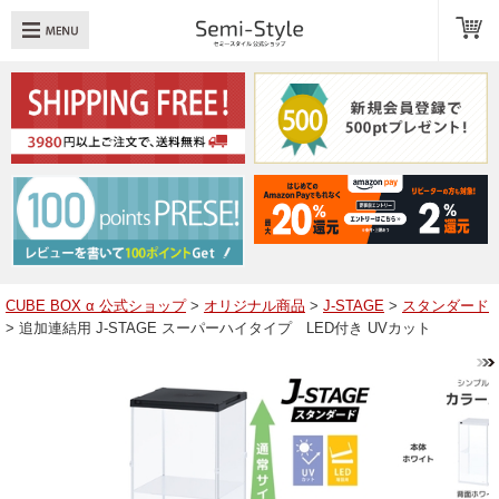
め：
透明扉
引き出し
LED
TOPへ戻る
商品一覧
商品カテゴリ
CUBE BOX α 公式ショップ
>
オリジナル商品
>
J-STAGE
>
スタンダード
> 追加連結用 J-STAGE スーパーハイタイプ LED付き UVカット
キューブボックスαレイアウト例
スタッフブログ
Q＆A
送料・お支払いについて