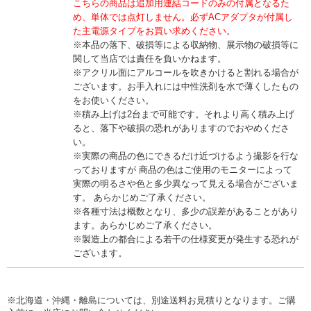
こちらの商品は追加用連結コードのみの付属となるた
め、単体では点灯しません。必ずACアダプタが付属し
た主電源タイプをお買い求めください。
※本品の落下、破損等による収納物、展示物の破損等に
関して当店では責任を負いかねます。
※アクリル面にアルコールを吹きかけると割れる場合が
ございます。お手入れには中性洗剤を水で薄くしたもの
をお使いください。
※積み上げは2台まで可能です。それより高く積み上げ
ると、落下や破損の恐れがありますのでおやめくださ
い。
※実際の商品の色にできるだけ近づけるよう撮影を行な
っておりますが 商品の色はご使用のモニターによって
実際の明るさや色と多少異なって見える場合がございま
す。 あらかじめご了承ください。
※各種寸法は概数となり、多少の誤差があることがあり
ます。あらかじめご了承ください。
※製造上の都合による若干の仕様変更が発生する恐れが
ございます。
※北海道・沖縄・離島については、別途送料お見積りとなります。ご購