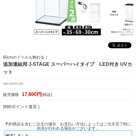
マイページ/会員登録
個人情報保護方針
特定商取引法に基づく表記
会社概要
お問い合わせ
60cmのドールも飾れる！
追加連結用 J-STAGE スーパーハイタイプ LED付き UVカ
witter
ット
nstagram
SM-JSSH-LDE
17,600円
販売価格
(税込)
[880ポイント進呈 ]
予約商品を含むご注文の場合、お支払い方法によってはご注文完了時に
決済が行われる場合がございます。