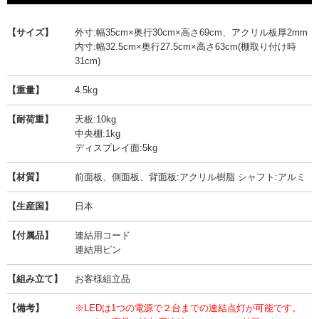
【サイズ】
外寸:幅35cm×奥行30cm×高さ69cm、アクリル板厚2mm
内寸:幅32.5cm×奥行27.5cm×高さ63cm(棚取り付け時
31cm)
【重量】
4.5kg
【耐荷重】
天板:10kg
中央棚:1kg
ディスプレイ面:5kg
【材質】
前面板、側面板、背面板:アクリル樹脂 シャフト:アルミ
【生産国】
日本
【付属品】
連結用コード
連結用ピン
【組み立て】
お客様組立品
【備考】
※LEDは1つの電源で２台までの連結点灯が可能です。