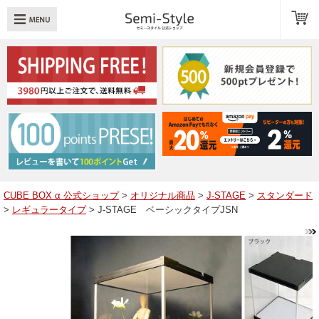
め：
透明扉
引き出し
LED
TOPへ戻る
商品一覧
商品カテゴリ
CUBE BOX α 公式ショップ
>
オリジナル商品
>
J-STAGE
>
スタンダード
>
レギュラータイプ
> J-STAGE ベーシックタイプJSN
キューブボックスαレイアウト例
スタッフブログ
Q＆A
送料・お支払いについて