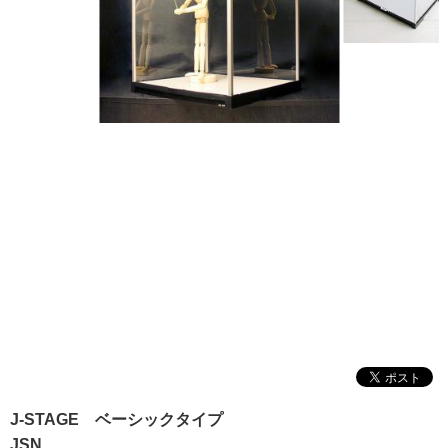
マイページ/会員登録
個人情報保護方針
特定商取引法に基づく表記
会社概要
お問い合わせ
witter
nstagram
J-STAGE ベーシックタイプ
JSN