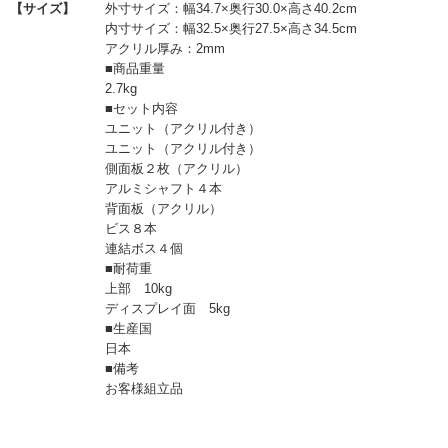
【サイズ】
外寸サイズ：幅34.7×奥行30.0×高さ40.2cm
内寸サイズ：幅32.5×奥行27.5×高さ34.5cm
アクリル厚み：2mm
■商品重量
2.7kg
■セット内容
ユニット（アクリル付き）
ユニット（アクリル付き）
側面板２枚（アクリル）
アルミシャフト４本
背面板（アクリル）
ビス８本
連結ボス４個
■耐荷重
上部 10kg
ディスプレイ面 5kg
■生産国
日本
■備考
お客様組立品