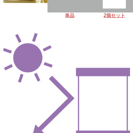
単品
2個セット