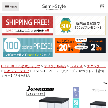
め：
透明扉
引き出し
LED
TOPへ戻る
商品一覧
商品カテゴリ
CUBE BOX α 公式ショップ
>
オリジナル商品
>
J-STAGE
>
スタンダード
>
レギュラータイプ
> J-STAGE ベーシックタイプ（UVカット）【背面
キューブボックスαレイアウト例
ミラー】JSN-M5-UV
スタッフブログ
Q＆A
送料・お支払いについて