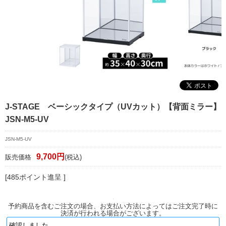
マイページ/会員登録
個人情報保護方針
特定商取引法に基づく表記
会社概要
お問い合わせ
J-STAGE ベーシックタイプ（UVカット）【背面ミラー】
witter
JSN-M5-UV
nstagram
JSN-M5-UV
9,700円
販売価格
(税込)
[485ポイント進呈 ]
予約商品を含むご注文の場合、お支払い方法によってはご注文完了時に
決済が行われる場合がございます。