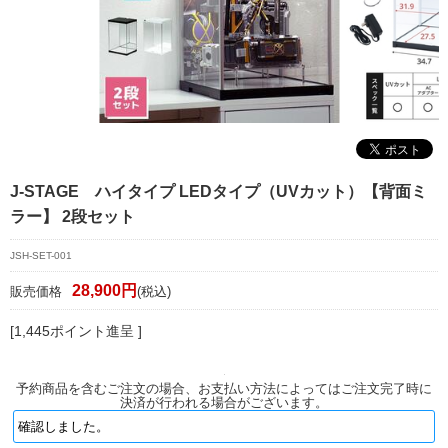
マイページ/会員登録
個人情報保護方針
特定商取引法に基づく表記
会社概要
お問い合わせ
J-STAGE ハイタイプ LEDタイプ（UVカット）【背面ミ
ラー】 2段セット
witter
nstagram
JSH-SET-001
28,900円
販売価格
(税込)
[1,445ポイント進呈 ]
予約商品を含むご注文の場合、お支払い方法によってはご注文完了時に
決済が行われる場合がございます。