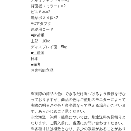
アルミシャフト４本×2
背面板（ミラー）×2
ビス８本×2
連結ボス４個×2
ACアダプタ
連結用コード
■耐荷重
上部 10kg
ディスプレイ面 5kg
■生産国
日本
■備考
お客様組立品
※実際の商品の色にできるだけ近づけるよう撮影を行な
っておりますが、商品の色はご使用のモニターによって
実際の明るさや色と多少異なって見える場合がございま
す。あらかじめご了承ください。
※北海道・沖縄・離島については、別途送料お見積りと
なります。ご購入前に、当店にお問い合わせください。
※各種寸法は概数となり、多少の誤差があることがあり