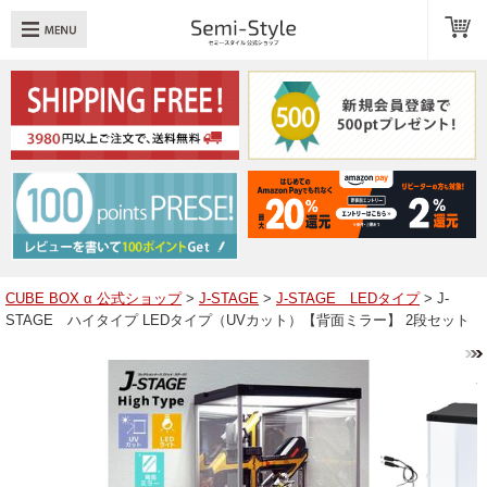
め：
透明扉
引き出し
LED
TOPへ戻る
商品一覧
商品カテゴリ
CUBE BOX α 公式ショップ
>
J-STAGE
>
J-STAGE LEDタイプ
> J-
STAGE ハイタイプ LEDタイプ（UVカット）【背面ミラー】 2段セット
キューブボックスαレイアウト例
スタッフブログ
Q＆A
送料・お支払いについて