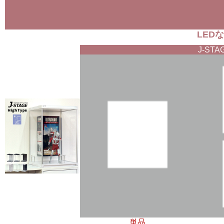
LED
J-ST
単品