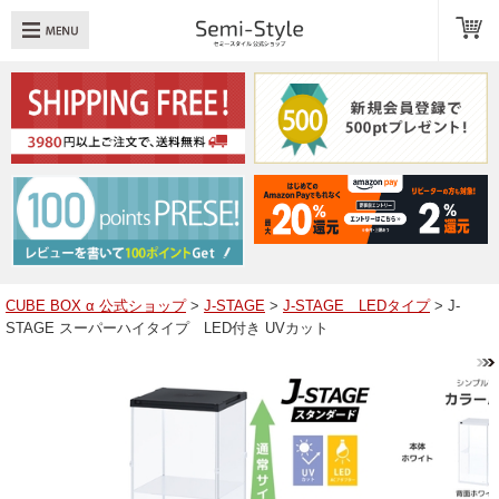
め：
透明扉
引き出し
LED
TOPへ戻る
商品一覧
商品カテゴリ
CUBE BOX α 公式ショップ
>
J-STAGE
>
J-STAGE LEDタイプ
> J-
STAGE スーパーハイタイプ LED付き UVカット
キューブボックスαレイアウト例
スタッフブログ
Q＆A
送料・お支払いについて