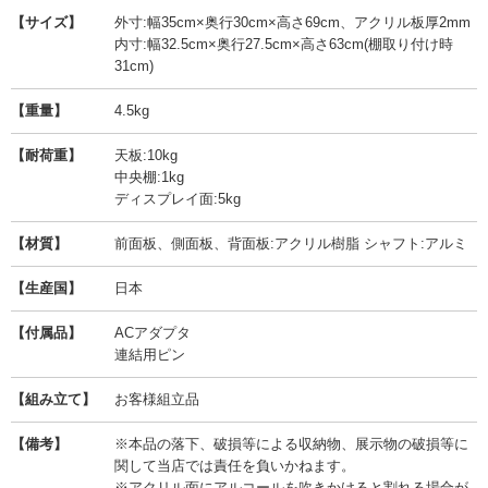
【サイズ】
外寸:幅35cm×奥行30cm×高さ69cm、アクリル板厚2mm
内寸:幅32.5cm×奥行27.5cm×高さ63cm(棚取り付け時
31cm)
【重量】
4.5kg
【耐荷重】
天板:10kg
中央棚:1kg
ディスプレイ面:5kg
【材質】
前面板、側面板、背面板:アクリル樹脂 シャフト:アルミ
【生産国】
日本
【付属品】
ACアダプタ
連結用ピン
【組み立て】
お客様組立品
【備考】
※本品の落下、破損等による収納物、展示物の破損等に
関して当店では責任を負いかねます。
※アクリル面にアルコールを吹きかけると割れる場合が