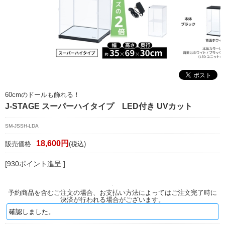
マイページ/会員登録
個人情報保護方針
特定商取引法に基づく表記
会社概要
お問い合わせ
60cmのドールも飾れる！
J-STAGE スーパーハイタイプ LED付き UVカット
witter
SM-JSSH-LDA
nstagram
18,600円
販売価格
(税込)
[930ポイント進呈 ]
予約商品を含むご注文の場合、お支払い方法によってはご注文完了時に
決済が行われる場合がございます。