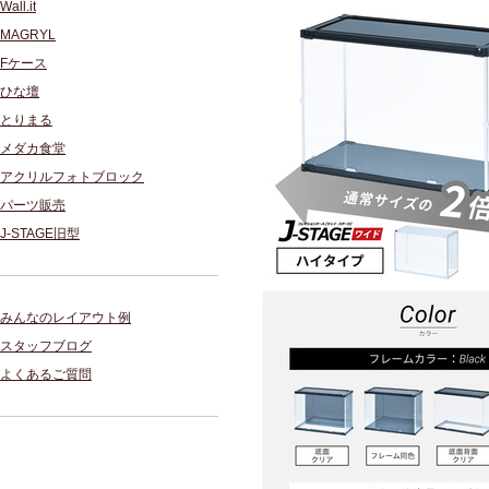
Wall.it
MAGRYL
Fケース
ひな壇
とりまる
メダカ食堂
アクリルフォトブロック
パーツ販売
J-STAGE旧型
みんなのレイアウト例
スタッフブログ
よくあるご質問