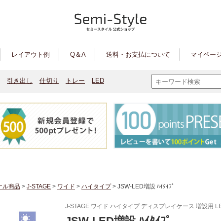
レイアウト例
Q＆A
送料・お支払について
マイページ
引き出し
仕切り
トレー
LED
ナル商品
>
J-STAGE
>
ワイド
>
ハイタイプ
> JSW-LED増設 ﾊｲﾀｲﾌﾟ
J-STAGE ワイド ハイタイプ ディスプレイケース 増設用 LED 
JSW-LED増設 ﾊｲﾀｲﾌﾟ