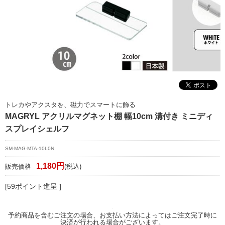
マイページ/会員登録
個人情報保護方針
特定商取引法に基づく表記
会社概要
お問い合わせ
トレカやアクスタを、磁力でスマートに飾る
witter
MAGRYL アクリルマグネット棚 幅10cm 溝付き ミニディ
スプレイシェルフ
nstagram
SM-MAG-MTA-10L0N
1,180円
販売価格
(税込)
[59ポイント進呈 ]
予約商品を含むご注文の場合、お支払い方法によってはご注文完了時に
決済が行われる場合がございます。