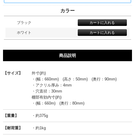
カラー
ブラック
ホワイト
商品説明
【サイズ】
外寸(約)
・(幅：660mm) (高さ：50mm) (奥行：90mm)
・アクリル厚み：4mm
・穴直径：30mm
棚部有効内寸(約)
・(幅：660m) (奥行：80mm)
【重量】
・約375g
【耐荷重】
・約1kg