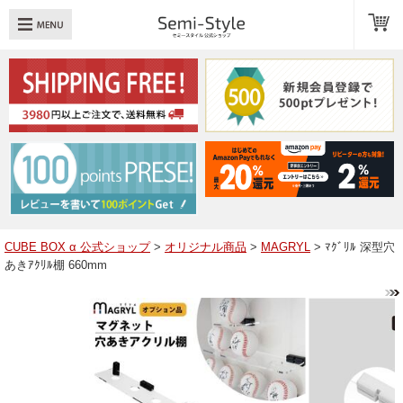
め：
透明扉
引き出し
LED
TOPへ戻る
商品一覧
商品カテゴリ
CUBE BOX α 公式ショップ
>
オリジナル商品
>
MAGRYL
> ﾏｸﾞﾘﾙ 深型穴
あきｱｸﾘﾙ棚 660mm
キューブボックスαレイアウト例
スタッフブログ
Q＆A
送料・お支払いについて