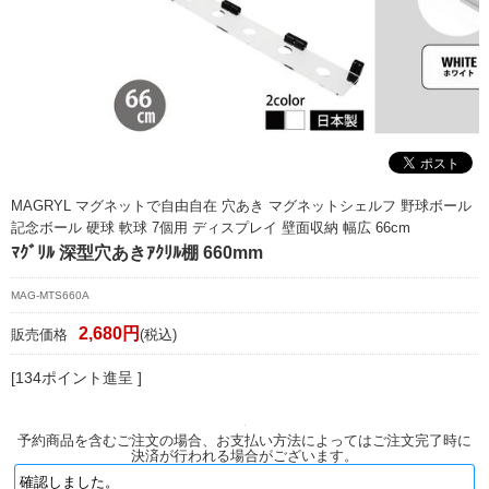
マイページ/会員登録
個人情報保護方針
特定商取引法に基づく表記
会社概要
お問い合わせ
MAGRYL マグネットで自由自在 穴あき マグネットシェルフ 野球ボール
記念ボール 硬球 軟球 7個用 ディスプレイ 壁面収納 幅広 66cm
witter
ﾏｸﾞﾘﾙ 深型穴あきｱｸﾘﾙ棚 660mm
nstagram
MAG-MTS660A
2,680円
販売価格
(税込)
[134ポイント進呈 ]
予約商品を含むご注文の場合、お支払い方法によってはご注文完了時に
決済が行われる場合がございます。