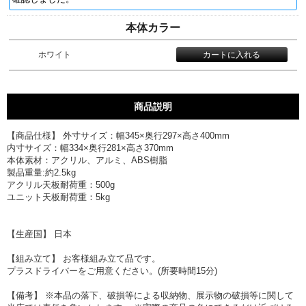
本体カラー
ホワイト
商品説明
【商品仕様】 外寸サイズ：幅345×奥行297×高さ400mm
内寸サイズ：幅334×奥行281×高さ370mm
本体素材：アクリル、アルミ、ABS樹脂
製品重量:約2.5kg
アクリル天板耐荷重：500g
ユニット天板耐荷重：5kg
【生産国】 日本
【組み立て】 お客様組み立て品です。
プラスドライバーをご用意ください。(所要時間15分)
【備考】 ※本品の落下、破損等による収納物、展示物の破損等に関して