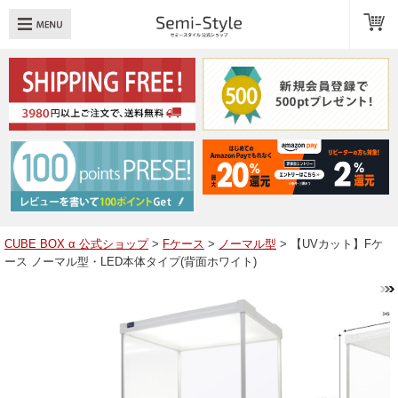
め：
透明扉
引き出し
LED
TOPへ戻る
商品一覧
商品カテゴリ
CUBE BOX α 公式ショップ
>
Fケース
>
ノーマル型
> 【UVカット】Fケ
ース ノーマル型・LED本体タイプ(背面ホワイト)
キューブボックスαレイアウト例
スタッフブログ
Q＆A
送料・お支払いについて