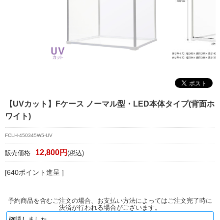
マイページ/会員登録
個人情報保護方針
特定商取引法に基づく表記
会社概要
お問い合わせ
【UVカット】Fケース ノーマル型・LED本体タイプ(背面ホ
witter
ワイト)
nstagram
FCLH-450345W5-UV
12,800円
販売価格
(税込)
[640ポイント進呈 ]
予約商品を含むご注文の場合、お支払い方法によってはご注文完了時に
決済が行われる場合がございます。