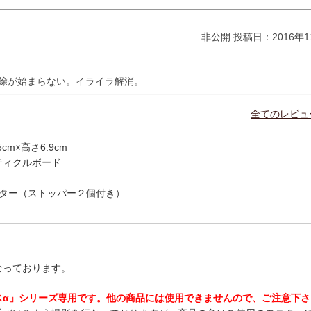
非公開
投稿日：2016年1
除が始まらない。イライラ解消。
全てのレビュ
cm×高さ6.9cm
ティクルボード
スター（ストッパー２個付き）
なっております。
スα」シリーズ専用です。他の商品には使用できませんので、ご注意下さ