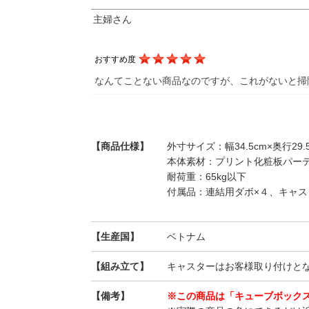
主婦さん
おすすめ度
なんてことない商品なのですが、これがないと掃
【商品仕様】
外寸サイズ：幅34.5cm×奥行29.5
本体素材：プリント化粧板パー
耐荷重：65kg以下
付属品：連結用ダボ×４、キャ
【生産国】
ベトナム
【組み立て】
キャスターはお客様取り付けと
【備考】
※この商品は「キューブボック