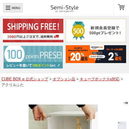
め：
透明扉
引き出し
LED
TOPへ戻る
商品一覧
商品カテゴリ
CUBE BOX α 公式ショップ
>
オプション品
>
キューブボックスα対応
>
アクリルふた
キューブボックスαレイアウト例
スタッフブログ
Q＆A
送料・お支払いについて