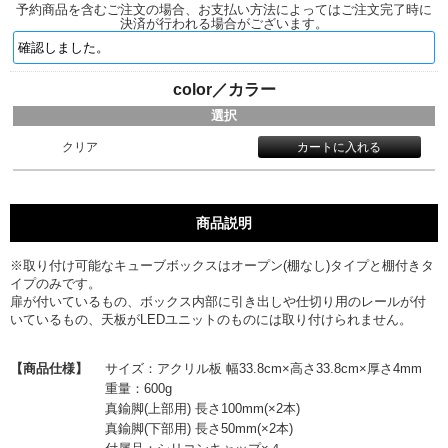
予約商品を含むご注文の場合、お支払い方法によってはご注文完了時に
決済が行われる場合がございます。
color／カラー
選択
クリア
商品説明
※取り付け可能なキューブボックスはオープン(棚なし)タイプと棚付きタ
イプのみです。
扉が付いているもの、ボックス内部に引き出しや仕切り用のレールが付
いているもの、天板がLEDユニットのものには取り付けられません。
【商品仕様】
サイズ：アクリル板 幅33.8cm×高さ33.8cm×厚さ4mm
重量：600g
真鍮脚(上部用) 長さ100mm(×2本)
真鍮脚(下部用) 長さ50mm(×2本)