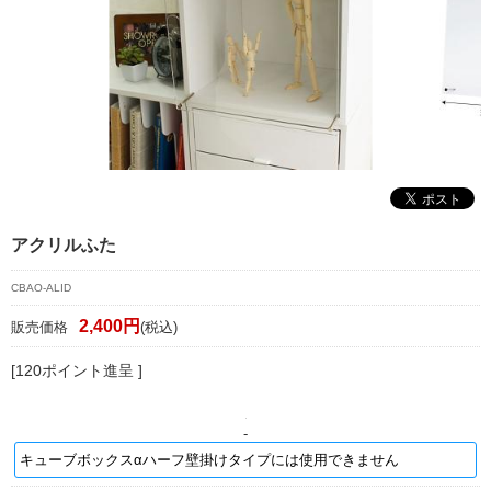
マイページ/会員登録
個人情報保護方針
特定商取引法に基づく表記
会社概要
お問い合わせ
witter
アクリルふた
nstagram
CBAO-ALID
2,400円
販売価格
(税込)
[120ポイント進呈 ]
-