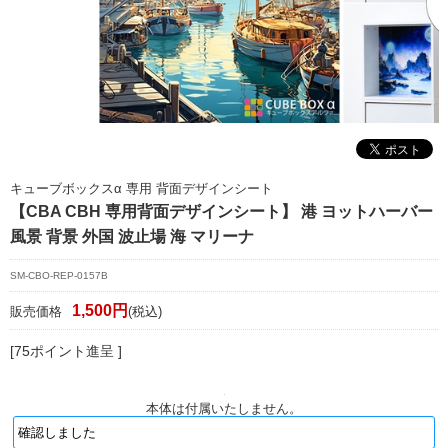
マイページ/会員登録
個人情報保護方針
特定商取引法に基づく表記
会社概要
お問い合わせ
キューブボックスα 専用 背面デザインシート
【CBA CBH 専用背面デザインシート】 港 ヨットハーバー
witter
風景 背景 外国 波止場 海 マリーナ
nstagram
SM-CBO-REP-0157B
1,500円
販売価格
(税込)
[75ポイント進呈 ]
本体は付属いたしません。