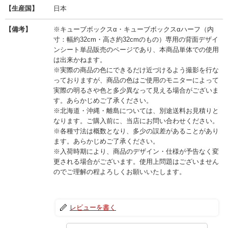
【生産国】
日本
【備考】
※キューブボックスα・キューブボックスαハーフ（内
寸：幅約32cm・高さ約32cmのもの）専用の背面デザイ
ンシート単品販売のページであり、本商品単体での使用
は出来かねます。
※実際の商品の色にできるだけ近づけるよう撮影を行な
っておりますが、商品の色はご使用のモニターによって
実際の明るさや色と多少異なって見える場合がございま
す。あらかじめご了承ください。
※北海道・沖縄・離島については、別途送料お見積りと
なります。ご購入前に、当店にお問い合わせください。
※各種寸法は概数となり、多少の誤差があることがあり
ます。あらかじめご了承ください。
※入荷時期により、商品のデザイン・仕様が予告なく変
更される場合がございます。使用上問題はございません
のでご理解の程よろしくお願いいたします。
レビューを書く