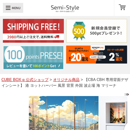
め：
透明扉
引き出し
LED
TOPへ戻る
商品一覧
商品カテゴリ
CUBE BOX α 公式ショップ
>
オリジナル商品
> 【CBA CBH 専用背面デザ
インシート】 港 ヨットハーバー 風景 背景 外国 波止場 海 マリーナ
キューブボックスαレイアウト例
スタッフブログ
Q＆A
送料・お支払いについて