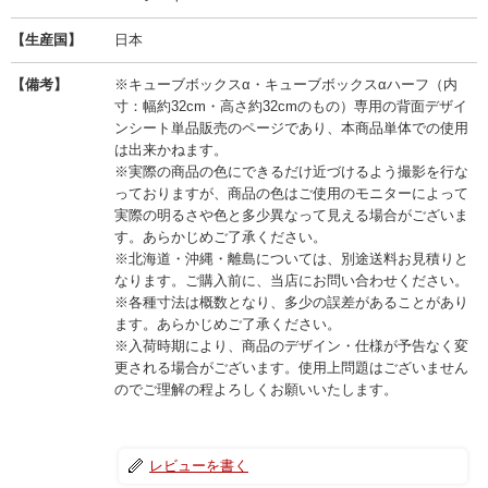
【生産国】
日本
【備考】
※キューブボックスα・キューブボックスαハーフ（内
寸：幅約32cm・高さ約32cmのもの）専用の背面デザイ
ンシート単品販売のページであり、本商品単体での使用
は出来かねます。
※実際の商品の色にできるだけ近づけるよう撮影を行な
っておりますが、商品の色はご使用のモニターによって
実際の明るさや色と多少異なって見える場合がございま
す。あらかじめご了承ください。
※北海道・沖縄・離島については、別途送料お見積りと
なります。ご購入前に、当店にお問い合わせください。
※各種寸法は概数となり、多少の誤差があることがあり
ます。あらかじめご了承ください。
※入荷時期により、商品のデザイン・仕様が予告なく変
更される場合がございます。使用上問題はございません
のでご理解の程よろしくお願いいたします。
レビューを書く