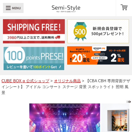
め：
透明扉
引き出し
LED
TOPへ戻る
商品一覧
商品カテゴリ
CUBE BOX α 公式ショップ
>
オリジナル商品
> 【CBA CBH 専用背面デザ
インシート】 アイドル コンサート ステージ 背景 スポットライト 照明 風
キューブボックスαレイアウト例
景
スタッフブログ
Q＆A
送料・お支払いについて