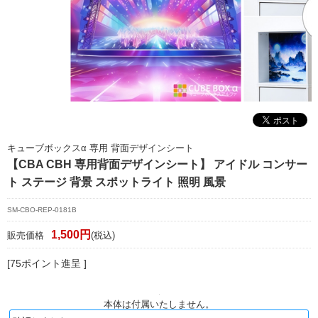
マイページ/会員登録
個人情報保護方針
特定商取引法に基づく表記
会社概要
お問い合わせ
キューブボックスα 専用 背面デザインシート
witter
【CBA CBH 専用背面デザインシート】 アイドル コンサー
ト ステージ 背景 スポットライト 照明 風景
nstagram
SM-CBO-REP-0181B
1,500円
販売価格
(税込)
[75ポイント進呈 ]
本体は付属いたしません。