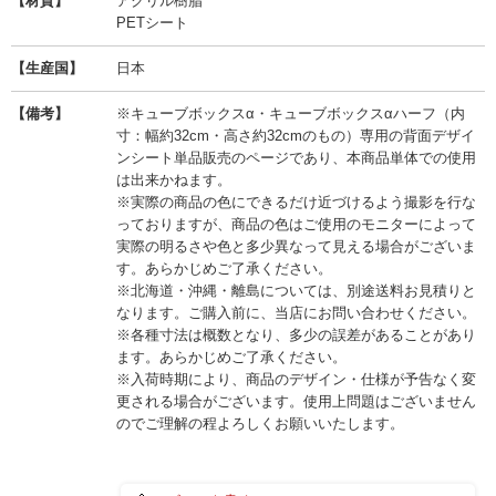
【材質】
アクリル樹脂
PETシート
【生産国】
日本
【備考】
※キューブボックスα・キューブボックスαハーフ（内
寸：幅約32cm・高さ約32cmのもの）専用の背面デザイ
ンシート単品販売のページであり、本商品単体での使用
は出来かねます。
※実際の商品の色にできるだけ近づけるよう撮影を行な
っておりますが、商品の色はご使用のモニターによって
実際の明るさや色と多少異なって見える場合がございま
す。あらかじめご了承ください。
※北海道・沖縄・離島については、別途送料お見積りと
なります。ご購入前に、当店にお問い合わせください。
※各種寸法は概数となり、多少の誤差があることがあり
ます。あらかじめご了承ください。
※入荷時期により、商品のデザイン・仕様が予告なく変
更される場合がございます。使用上問題はございません
のでご理解の程よろしくお願いいたします。