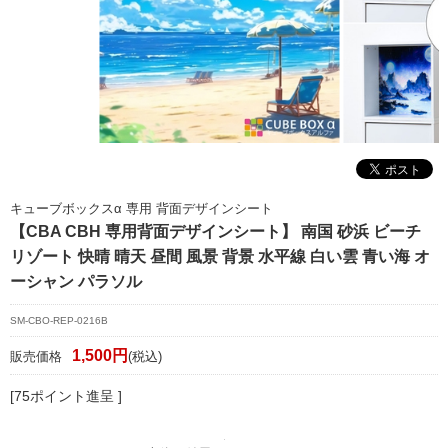
マイページ/会員登録
個人情報保護方針
特定商取引法に基づく表記
会社概要
お問い合わせ
キューブボックスα 専用 背面デザインシート
witter
【CBA CBH 専用背面デザインシート】 南国 砂浜 ビーチ
リゾート 快晴 晴天 昼間 風景 背景 水平線 白い雲 青い海 オ
nstagram
ーシャン パラソル
SM-CBO-REP-0216B
1,500円
販売価格
(税込)
[75ポイント進呈 ]