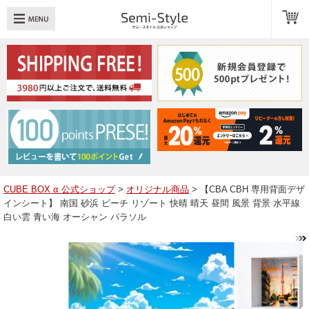
め：
透明扉
引き出し
LED
TOPへ戻る
商品一覧
商品カテゴリ
CUBE BOX α 公式ショップ
>
オリジナル商品
> 【CBA CBH 専用背面デザ
インシート】 南国 砂浜 ビーチ リゾート 快晴 晴天 昼間 風景 背景 水平線
キューブボックスαレイアウト例
白い雲 青い海 オーシャン パラソル
スタッフブログ
Q＆A
送料・お支払いについて