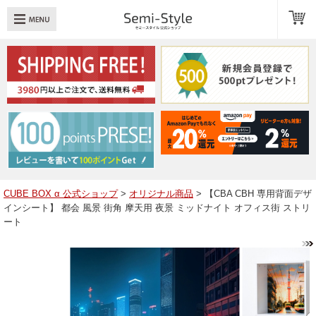
め：
透明扉
引き出し
LED
TOPへ戻る
商品一覧
商品カテゴリ
CUBE BOX α 公式ショップ
>
オリジナル商品
> 【CBA CBH 専用背面デザ
インシート】 都会 風景 街角 摩天用 夜景 ミッドナイト オフィス街 ストリ
キューブボックスαレイアウト例
ート
スタッフブログ
Q＆A
送料・お支払いについて