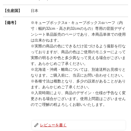
【生産国】
日本
【備考】
※キューブボックスα・キューブボックスαハーフ（内
寸：幅約32cm・高さ約32cmのもの）専用の背面デザイ
ンシート単品販売のページであり、本商品単体での使用
は出来かねます。
※実際の商品の色にできるだけ近づけるよう撮影を行な
っておりますが、商品の色はご使用のモニターによって
実際の明るさや色と多少異なって見える場合がございま
す。あらかじめご了承ください。
※北海道・沖縄・離島については、別途送料お見積りと
なります。ご購入前に、当店にお問い合わせください。
※各種寸法は概数となり、多少の誤差があることがあり
ます。あらかじめご了承ください。
※入荷時期により、商品のデザイン・仕様が予告なく変
更される場合がございます。使用上問題はございません
のでご理解の程よろしくお願いいたします。
レビューを書く