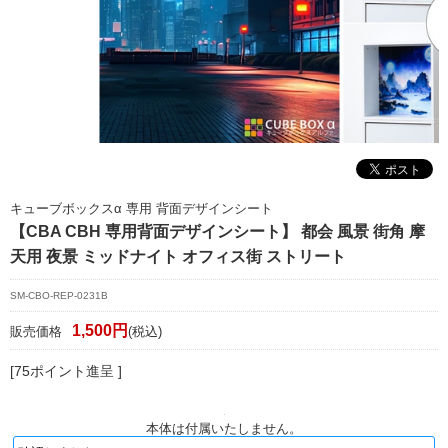
マイページ/会員登録
個人情報保護方針
特定商取引法に基づく表記
会社概要
お問い合わせ
キューブボックスα 専用 背面デザインシート
witter
【CBA CBH 専用背面デザインシート】 都会 風景 街角 摩
天用 夜景 ミッドナイト オフィス街 ストリート
nstagram
SM-CBO-REP-0231B
1,500円
販売価格
(税込)
[75ポイント進呈 ]
本体は付属いたしません。