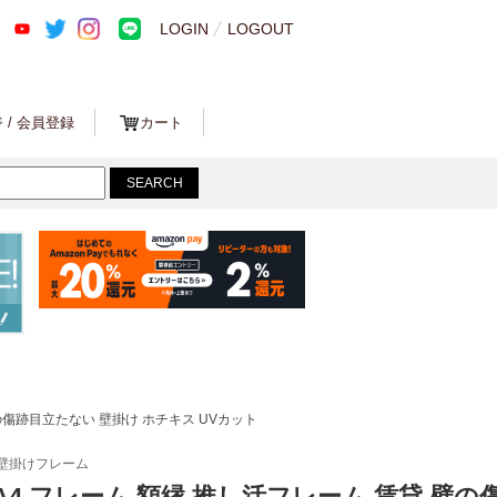
LOGIN
LOGOUT
 / 会員登録
カート
 壁の傷跡目立たない 壁掛け ホチキス UVカット
壁掛けフレーム
け A4 フレーム 額縁 推し活フレーム 賃貸 壁の