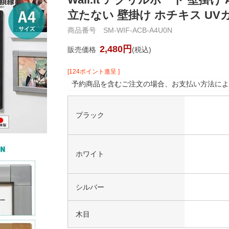
立たない 壁掛け ホチキス UV
商品番号 SM-WIF-ACB-A4U0N
2,480円
販売価格
(税込)
[124ポイント進呈 ]
予約商品を含むご注文の場合、お支払い方法によ
ブラック
ホワイト
シルバー
木目