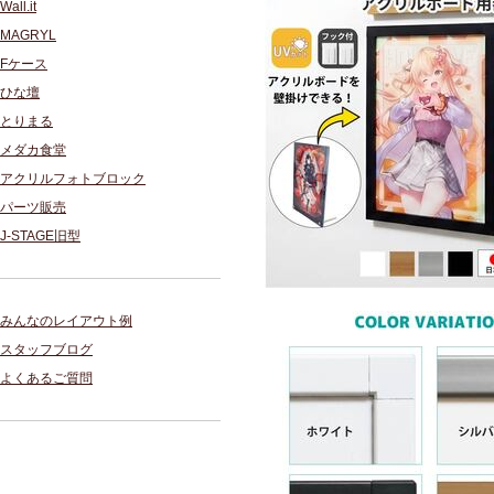
Wall.it
MAGRYL
Fケース
ひな壇
とりまる
メダカ食堂
アクリルフォトブロック
パーツ販売
J-STAGE旧型
みんなのレイアウト例
スタッフブログ
よくあるご質問