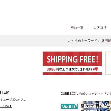
商品一覧
カテゴリ
おすすめキーワード：
透明扉
ITEM
CUBE BOX α 公式ショップ
>
オリジ
キューブボックスα
J-STAGE