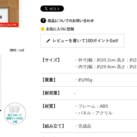
【サイズ】
・外寸(幅：約33.2cm 高さ：約23
・内寸(幅：約29.8cm 高さ：約21
【重量】
・約295g
【耐荷重】
-
【材質】
・フレーム：ABS
・パネル：アクリル
【組み立て】
・完成品