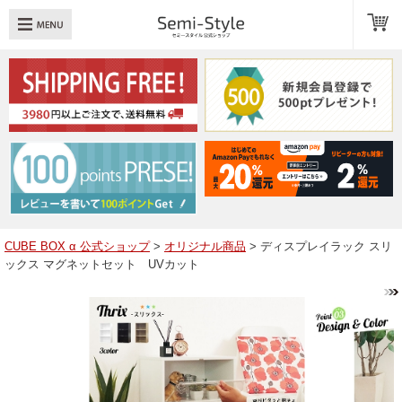
め：
透明扉
引き出し
LED
TOPへ戻る
商品一覧
商品カテゴリ
CUBE BOX α 公式ショップ
>
オリジナル商品
> ディスプレイラック スリ
ックス マグネットセット UVカット
キューブボックスαレイアウト例
スタッフブログ
Q＆A
送料・お支払いについて