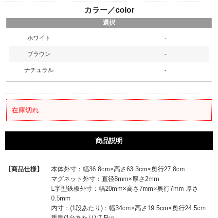
カラー／color
選択
ホワイト
-
ブラウン
-
ナチュラル
-
在庫切れ
商品説明
【商品仕様】
本体外寸：幅36.8cm×高さ63.3cm×奥行27.8cm
マグネット外寸：直径8mm×厚さ2mm
L字型鉄板外寸：幅20mm×高さ7mm×奥行7mm 厚さ
0.5mm
内寸：(1段あたり)：幅34cm×高さ19.5cm×奥行24.5cm
重量(1台あたり):7.5kg