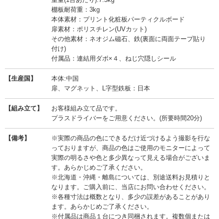
棚板耐荷重：3kg
本体素材：プリント化粧板パーティクルボード
扉素材：ポリスチレン(UVカット)
その他素材：ネオジム磁石、鉄(裏面に両面テープ貼り
付け)
付属品：連結用ダボ×４、ねじ穴隠しシール
【生産国】
本体:中国
扉、マグネット、L字型鉄板：日本
【組み立て】
お客様組み立て品です。
プラスドライバーをご用意ください。(所要時間20分)
【備考】
※実際の商品の色にできるだけ近づけるよう撮影を行な
っておりますが、商品の色はご使用のモニターによって
実際の明るさや色と多少異なって見える場合がございま
す。あらかじめご了承ください。
※北海道・沖縄・離島については、別途送料お見積りと
なります。ご購入前に、当店にお問い合わせください。
※各種寸法は概数となり、多少の誤差があることがあり
ます。あらかじめご了承ください。
※付属品は商品１台につき同梱されます。複数個または