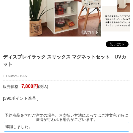
マイページ/会員登録
個人情報保護方針
特定商取引法に基づく表記
会社概要
お問い合わせ
ディスプレイラック スリックス マグネットセット UVカ
ット
witter
nstagram
TH-SDMAG-TCUV
7,800円
販売価格
(税込)
[390ポイント進呈 ]
予約商品を含むご注文の場合、お支払い方法によってはご注文完了時に
決済が行われる場合がございます。