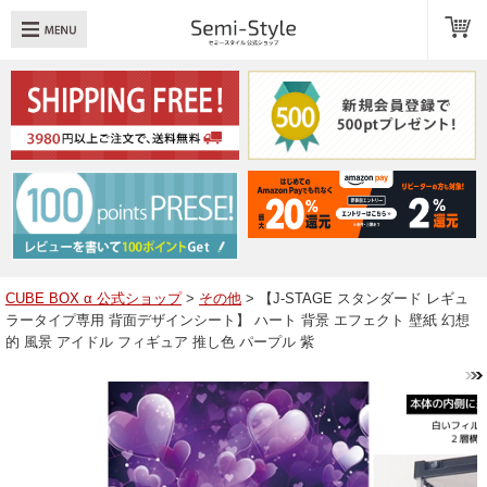
め：
透明扉
引き出し
LED
TOPへ戻る
商品一覧
商品カテゴリ
CUBE BOX α 公式ショップ
>
その他
> 【J-STAGE スタンダード レギュ
ラータイプ専用 背面デザインシート】 ハート 背景 エフェクト 壁紙 幻想
キューブボックスαレイアウト例
的 風景 アイドル フィギュア 推し色 パープル 紫
スタッフブログ
Q＆A
送料・お支払いについて