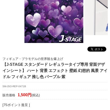
マイページ/会員登録
個人情報保護方針
特定商取引法に基づく表記
会社概要
お問い合わせ
witter
フィギュア・プラモデルの世界観を爆上げ
nstagram
【J-STAGE スタンダード レギュラータイプ専用 背面デザ
インシート】 ハート 背景 エフェクト 壁紙 幻想的 風景 アイ
ドル フィギュア 推し色 パープル 紫
SM-JSO-REP-0471B
1,500円
販売価格
(税込)
[75ポイント進呈 ]