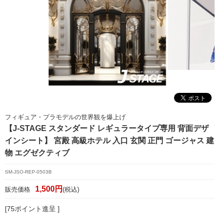
マイページ/会員登録
個人情報保護方針
特定商取引法に基づく表記
会社概要
お問い合わせ
witter
フィギュア・プラモデルの世界観を爆上げ
nstagram
【J-STAGE スタンダード レギュラータイプ専用 背面デザ
インシート】 宮殿 高級ホテル 入口 玄関 正門 ゴージャス 建
物 エグゼクティブ
SM-JSO-REP-0503B
1,500円
販売価格
(税込)
[75ポイント進呈 ]