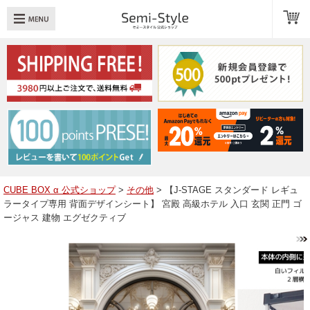
め：
透明扉
引き出し
LED
TOPへ戻る
商品一覧
商品カテゴリ
CUBE BOX α 公式ショップ
>
その他
> 【J-STAGE スタンダード レギュ
ラータイプ専用 背面デザインシート】 宮殿 高級ホテル 入口 玄関 正門 ゴ
キューブボックスαレイアウト例
ージャス 建物 エグゼクティブ
スタッフブログ
Q＆A
送料・お支払いについて