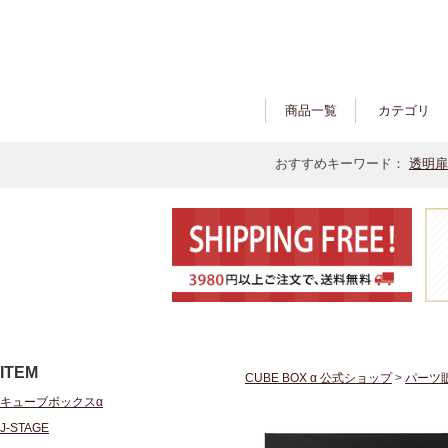
商品一覧
カテゴリ
おすすめキーワード：
透明扉
ITEM
CUBE BOX α 公式ショップ
>
パーツ
キューブボックスα
J-STAGE