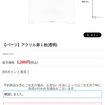
マイページ/会員登録
個人情報保護方針
特定商取引法に基づく表記
会社概要
お問い合わせ
【パーツ】アクリル扉１枚(透明)
witter
CBAP-FLC
nstagram
1,200円
販売価格
(税込)
[60ポイント進呈 ]
予約商品を含むご注文の場合、お支払い方法によってはご注文完了時に
決済が行われる場合がございます。