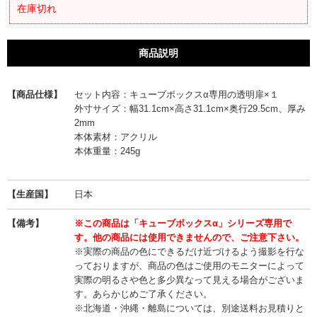
在庫切れ
商品説明
【商品仕様】
セット内容：キューブボックスα専用の透明扉×１
外寸サイズ：幅31.1cm×高さ31.1cm×奥行29.5cm、厚み
2mm
本体素材：アクリル
本体重量：245g
【生産国】
日本
【備考】
※この商品は「キューブボックスα」シリーズ専用で
す。他の商品には使用できませんので、ご注意下さい。
※実際の商品の色にできるだけ近づけるよう撮影を行な
っておりますが、商品の色はご使用のモニターによって
実際の明るさや色と多少異なって見える場合がございま
す。あらかじめご了承ください。
※北海道・沖縄・離島については、別途送料お見積りと