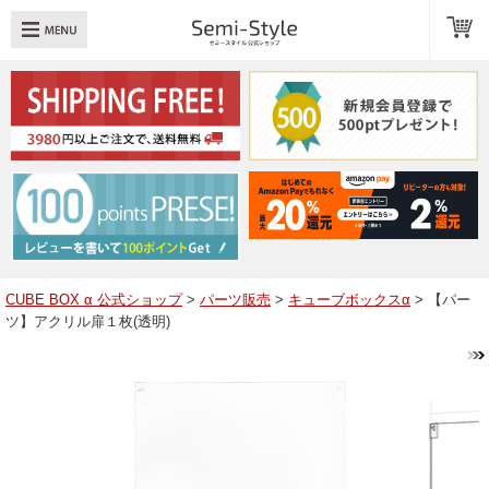
め：
透明扉
引き出し
LED
TOPへ戻る
商品一覧
商品カテゴリ
CUBE BOX α 公式ショップ
>
パーツ販売
>
キューブボックスα
> 【パー
ツ】アクリル扉１枚(透明)
キューブボックスαレイアウト例
スタッフブログ
Q＆A
送料・お支払いについて