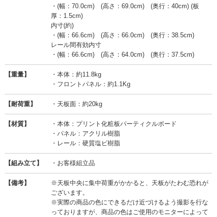
・(幅：70.0cm) (高さ：69.0cm) (奥行：40cm) (板
厚：1.5cm)
内寸(約)
・(幅：66.6cm) (高さ：66.0cm) (奥行：38.5cm)
レール間有効内寸
・(幅：66.6cm) (高さ：64.0cm) (奥行：37.5cm)
【重量】
・本体：約11.8kg
・フロントパネル：約1.1Kg
【耐荷重】
・天板面：約20kg
【材質】
・本体：プリント化粧板パーティクルボード
・パネル：アクリル樹脂
・レール：硬質塩ビ樹脂
【組み立て】
・お客様組立品
【備考】
※天板中央に集中荷重がかかると、天板がたわむ恐れが
ございます。
※実際の商品の色にできるだけ近づけるよう撮影を行な
っておりますが、商品の色はご使用のモニターによって