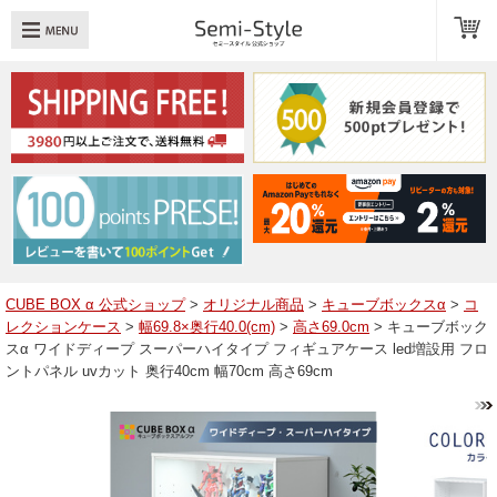
め：
透明扉
引き出し
LED
TOPへ戻る
商品一覧
商品カテゴリ
CUBE BOX α 公式ショップ
>
オリジナル商品
>
キューブボックスα
>
コ
レクションケース
>
幅69.8×奥行40.0(cm)
>
高さ69.0cm
> キューブボック
キューブボックスαレイアウト例
スα ワイドディープ スーパーハイタイプ フィギュアケース led増設用 フロ
ントパネル uvカット 奥行40cm 幅70cm 高さ69cm
スタッフブログ
Q＆A
送料・お支払いについて