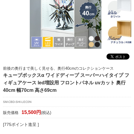
マイページ/会員登録
個人情報保護方針
特定商取引法に基づく表記
会社概要
お問い合わせ
witter
前後の奥行まで美しく見せる、奥行40cmのコレクションケース
キューブボックスα ワイドディープ スーパーハイタイプ フ
nstagram
ィギュアケース led増設用 フロントパネル uvカット 奥行
40cm 幅70cm 高さ69cm
SM-CBD-SHI-LEC0N
15,500円
販売価格
(税込)
[775ポイント進呈 ]