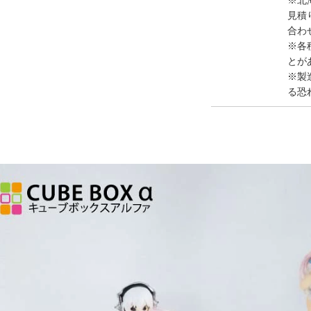
※北
見積
合わ
※各
とが
※製
る恐