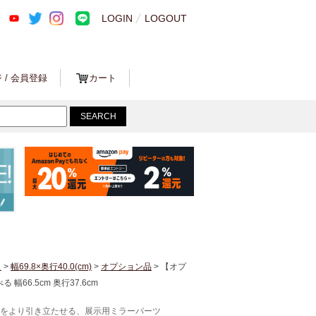
LOGIN
LOGOUT
 / 会員登録
カート
ス
>
幅69.8×奥行40.0(cm)
>
オプション品
> 【オプ
66.5cm 奥行37.6cm
をより引き立たせる、展示用ミラーパーツ