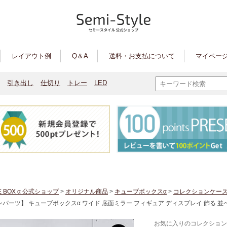
レイアウト例
Q＆A
送料・お支払について
マイページ
引き出し
仕切り
トレー
LED
E BOX α 公式ショップ
>
オリジナル商品
>
キューブボックスα
>
コレクションケー
パーツ】 キューブボックスα ワイド 底面ミラー フィギュア ディスプレイ 飾る 並べる 幅
お気に入りのコレクション