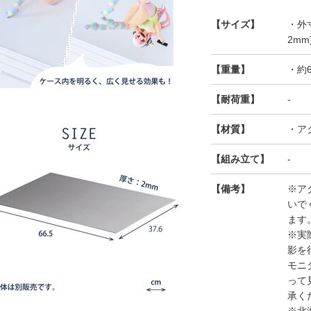
【サイズ】
・外寸
2mm
【重量】
・約6
【耐荷重】
-
【材質】
・ア
【組み立て】
-
【備考】
※ア
いで
ます
※実
影を
モニ
って
承く