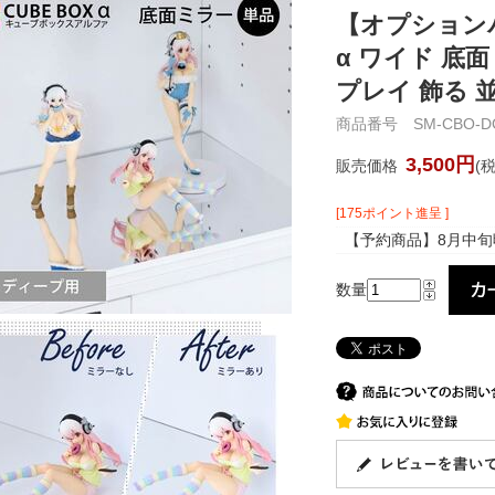
【オプション
α ワイド 底
プレイ 飾る 並べ
商品番号 SM-CBO-DG
3,500円
販売価格
(
[175ポイント進呈 ]
【予約商品】8月中旬
数量