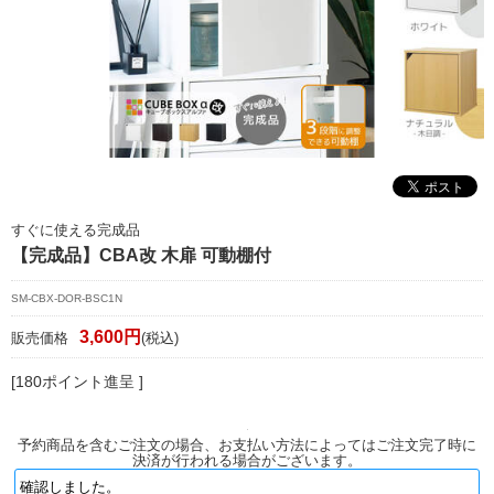
マイページ/会員登録
個人情報保護方針
特定商取引法に基づく表記
会社概要
お問い合わせ
すぐに使える完成品
witter
【完成品】CBA改 木扉 可動棚付
nstagram
SM-CBX-DOR-BSC1N
3,600円
販売価格
(税込)
[180ポイント進呈 ]
予約商品を含むご注文の場合、お支払い方法によってはご注文完了時に
決済が行われる場合がございます。