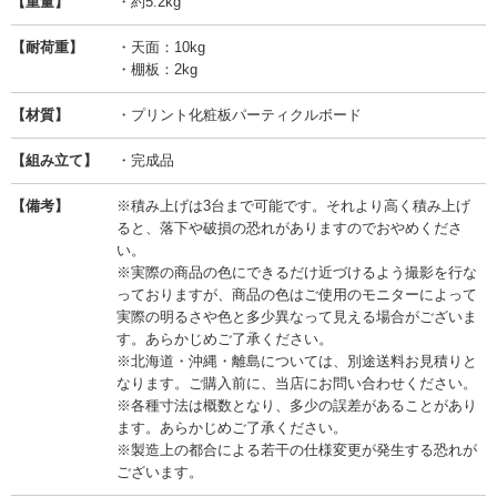
【重量】
・約5.2kg
【耐荷重】
・天面：10kg
・棚板：2kg
【材質】
・プリント化粧板パーティクルボード
【組み立て】
・完成品
【備考】
※積み上げは3台まで可能です。それより高く積み上げ
ると、落下や破損の恐れがありますのでおやめくださ
い。
※実際の商品の色にできるだけ近づけるよう撮影を行な
っておりますが、商品の色はご使用のモニターによって
実際の明るさや色と多少異なって見える場合がございま
す。あらかじめご了承ください。
※北海道・沖縄・離島については、別途送料お見積りと
なります。ご購入前に、当店にお問い合わせください。
※各種寸法は概数となり、多少の誤差があることがあり
ます。あらかじめご了承ください。
※製造上の都合による若干の仕様変更が発生する恐れが
ございます。