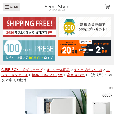
め：
透明扉
引き出し
LED
TOPへ戻る
商品一覧
商品カテゴリ
CUBE BOX α 公式ショップ
>
オリジナル商品
>
キューブボックスα
>
コ
レクションケース
>
幅34.5×奥行29.5(cm)
>
高さ34.5cm
> 【完成品】CBA
キューブボックスαレイアウト例
改 木扉 可動棚付
スタッフブログ
Q＆A
送料・お支払いについて