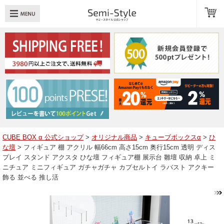
め：
透明扉
引き出し
LED
TOPへ戻る
商品一覧
商品カテゴリ
CUBE BOX α 公式ショップ
>
オリジナル商品
>
キューブボックスα
>
ひ
な壇
> フィギュア 棚 アクリル 幅66cm 高さ15cm 奥行15cm 透明 ディス
キューブボックスαレイアウト例
プレイ スタンド アクスタ ひな壇 フィギュア棚 展示台 雛壇 収納 卓上 ミ
ニチュア ミニフィギュア ガチャガチャ カプセルトイ ラバスト アクキー
スタッフブログ
飾る 並べる 推し活
Q＆A
送料・お支払いについて