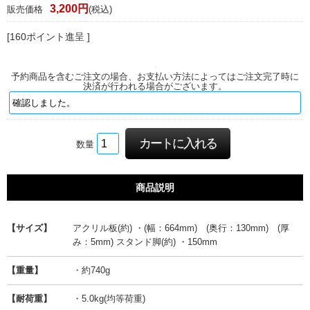
3,200円
販売価格
(税込)
[160ポイント進呈 ]
予約商品を含むご注文の場合、お支払い方法によってはご注文完了時に
決済が行われる場合がございます。
数量
商品説明
【サイズ】
アクリル板(約) ・(幅：664mm) (奥行：130mm) (厚
み：5mm) スタンド脚(約) ・150mm
【重量】
・約740g
【耐荷重】
・5.0kg(均等荷重)