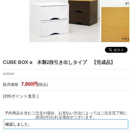
マイページ/会員登録
個人情報保護方針
特定商取引法に基づく表記
会社概要
お問い合わせ
CUBE BOX α 木製2段引き出しタイプ 【完成品】
witter
ACBAW
nstagram
7,900円
販売価格
(税込)
[395ポイント進呈 ]
予約商品を含むご注文の場合、お支払い方法によってはご注文完了時に
決済が行われる場合がございます。