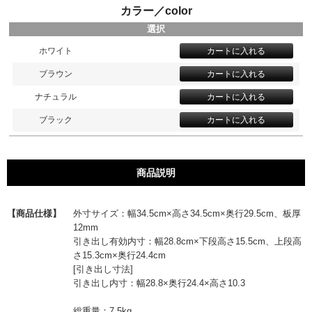
カラー／color
選択
ホワイト
ブラウン
ナチュラル
ブラック
商品説明
【商品仕様】
外寸サイズ：幅34.5cm×高さ34.5cm×奥行29.5cm、板厚
12mm
引き出し有効内寸：幅28.8cm×下段高さ15.5cm、上段高
さ15.3cm×奥行24.4cm
[引き出し寸法]
引き出し内寸：幅28.8×奥行24.4×高さ10.3
総重量：7.5kg