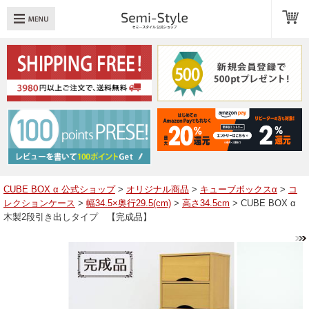
め：
透明扉
引き出し
LED
TOPへ戻る
商品一覧
商品カテゴリ
CUBE BOX α 公式ショップ
>
オリジナル商品
>
キューブボックスα
>
コ
レクションケース
>
幅34.5×奥行29.5(cm)
>
高さ34.5cm
> CUBE BOX α
キューブボックスαレイアウト例
木製2段引き出しタイプ 【完成品】
スタッフブログ
Q＆A
送料・お支払いについて