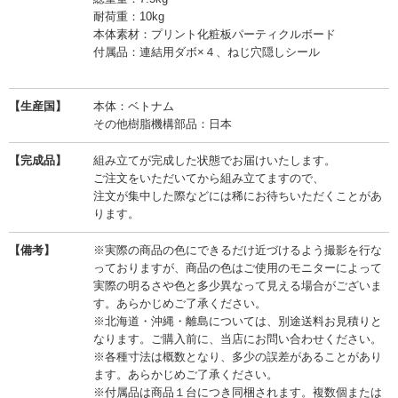
耐荷重：10kg
本体素材：プリント化粧板パーティクルボード
付属品：連結用ダボ×４、ねじ穴隠しシール
【生産国】
本体：ベトナム
その他樹脂機構部品：日本
【完成品】
組み立てが完成した状態でお届けいたします。
ご注文をいただいてから組み立てますので、
注文が集中した際などには稀にお待ちいただくことがあ
ります。
【備考】
※実際の商品の色にできるだけ近づけるよう撮影を行な
っておりますが、商品の色はご使用のモニターによって
実際の明るさや色と多少異なって見える場合がございま
す。あらかじめご了承ください。
※北海道・沖縄・離島については、別途送料お見積りと
なります。ご購入前に、当店にお問い合わせください。
※各種寸法は概数となり、多少の誤差があることがあり
ます。あらかじめご了承ください。
※付属品は商品１台につき同梱されます。複数個または