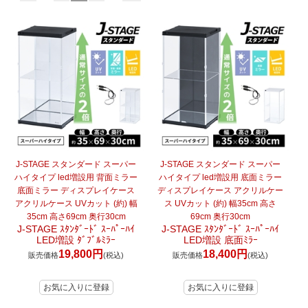
J-STAGE スタンダード スーパー
J-STAGE スタンダード スーパー
ハイタイプ led増設用 背面ミラー
ハイタイプ led増設用 底面ミラー
底面ミラー ディスプレイケース
ディスプレイケース アクリルケー
アクリルケース UVカット (約) 幅
ス UVカット (約) 幅35cm 高さ
35cm 高さ69cm 奥行30cm
69cm 奥行30cm
J-STAGE ｽﾀﾝﾀﾞｰﾄﾞ ｽｰﾊﾟｰﾊｲ
J-STAGE ｽﾀﾝﾀﾞｰﾄﾞ ｽｰﾊﾟｰﾊｲ
LED増設 ﾀﾞﾌﾞﾙﾐﾗｰ
LED増設 底面ﾐﾗｰ
19,800円
18,400円
販売価格
(税込)
販売価格
(税込)