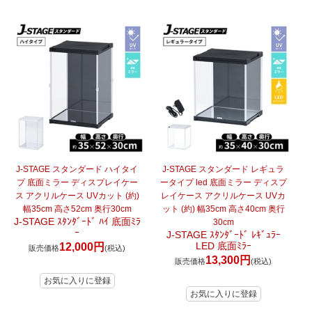
J-STAGE スタンダード ハイタイ
J-STAGE スタンダード レギュラ
プ 底面ミラー ディスプレイケー
ータイプ led 底面ミラー ディスプ
ス アクリルケース UVカット (約)
レイケース アクリルケース UVカ
幅35cm 高さ52cm 奥行30cm
ット (約) 幅35cm 高さ40cm 奥行
J-STAGE ｽﾀﾝﾀﾞｰﾄﾞ ﾊｲ 底面ﾐﾗ
30cm
ｰ
J-STAGE ｽﾀﾝﾀﾞｰﾄﾞ ﾚｷﾞｭﾗｰ
LED 底面ﾐﾗｰ
12,000円
販売価格
(税込)
13,300円
販売価格
(税込)