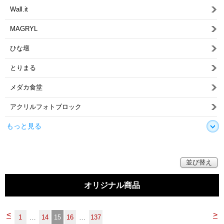
マイページ/会員登録
Wall.it
個人情報保護方針
MAGRYL
特定商取引法に基づく表記
ひな壇
とりまる
会社概要
メダカ食堂
お問い合わせ
アクリルフォトブロック
witter
もっと見る
nstagram
並び替え
オリジナル商品
<
>
1
…
14
15
16
…
137