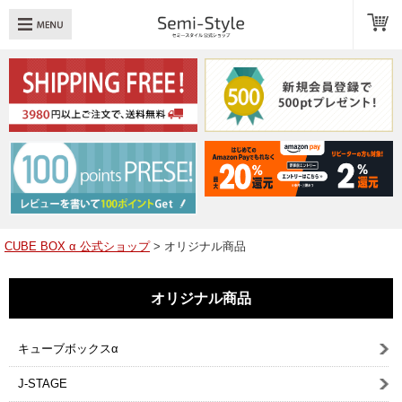
め：
透明扉
引き出し
LED
TOPへ戻る
商品一覧
商品カテゴリ
CUBE BOX α 公式ショップ
> オリジナル商品
キューブボックスαレイアウト例
オリジナル商品
スタッフブログ
Q＆A
キューブボックスα
送料・お支払いについて
J-STAGE