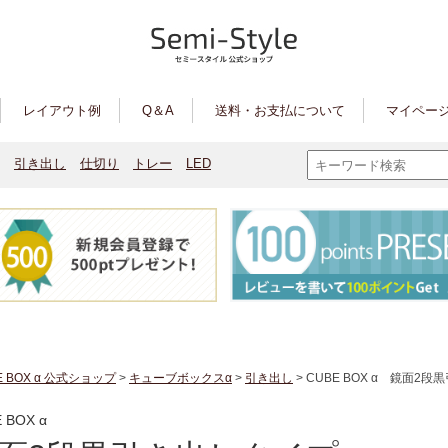
レイアウト例
Q＆A
送料・お支払について
マイページ
引き出し
仕切り
トレー
LED
E BOX α 公式ショップ
>
キューブボックスα
>
引き出し
> CUBE BOX α 鏡面2
 BOX α