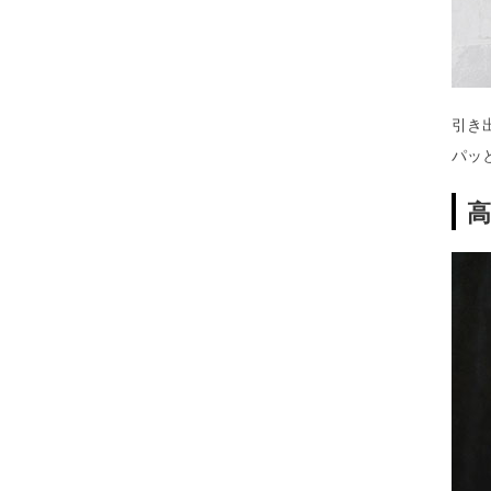
引き
パッ
高