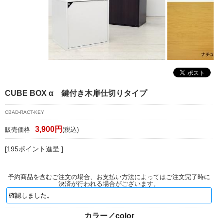
マイページ/会員登録
個人情報保護方針
特定商取引法に基づく表記
会社概要
お問い合わせ
CUBE BOX α 鍵付き木扉仕切りタイプ
witter
CBAD-RACT-KEY
nstagram
3,900円
販売価格
(税込)
[195ポイント進呈 ]
予約商品を含むご注文の場合、お支払い方法によってはご注文完了時に
決済が行われる場合がございます。
カラー／color