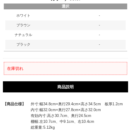
選択
ホワイト
-
ブラウン
-
ナチュラル
-
ブラック
-
在庫切れ
商品説明
【商品仕様】
外寸:幅34.8cm×奥行29.4cm×高さ34.5cm 板厚1.2cm
内寸:幅32.0cm×奥行27.8cm×高さ32.0cm
有効内寸:高さ30.7cm、奥行24.5cm
棚幅:左10.7cm、中9.1cm、右10.4cm
総重量:5.12kg