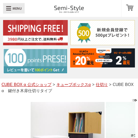
め：
透明扉
引き出し
LED
TOPへ戻る
商品一覧
商品カテゴリ
CUBE BOX α 公式ショップ
>
キューブボックスα
>
仕切り
> CUBE BOX
α 鍵付き木扉仕切りタイプ
キューブボックスαレイアウト例
スタッフブログ
Q＆A
送料・お支払いについて