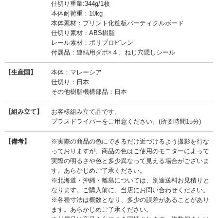
仕切り重量:344g/1枚
本体耐荷重：10kg
本体素材：プリント化粧板パーティクルボード
仕切り素材：ABS樹脂
レール素材：ポリプロピレン
付属品：連結用ダボ×４、ねじ穴隠しシール
【生産国】
本体：マレーシア
仕切り：日本
その他樹脂機構部品：日本
【組み立て】
お客様組み立て品です。
プラスドライバーをご用意ください。(所要時間15分)
【備考】
※実際の商品の色にできるだけ近づけるよう撮影を行な
っておりますが、商品の色はご使用のモニターによって
実際の明るさや色と多少異なって見える場合がございま
す。あらかじめご了承ください。
※北海道・沖縄・離島については、別途送料お見積りと
なります。ご購入前に、当店にお問い合わせください。
※各種寸法は概数となり、多少の誤差があることがあり
ます。あらかじめご了承ください。