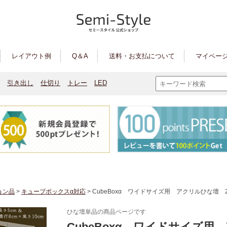
レイアウト例
Q＆A
送料・お支払について
マイページ
引き出し
仕切り
トレー
LED
ョン品
>
キューブボックスα対応
> CubeBoxα ワイドサイズ用 アクリルひな壇 2個
ひな壇単品の商品ページです
CubeBoxα ワイドサイズ用 