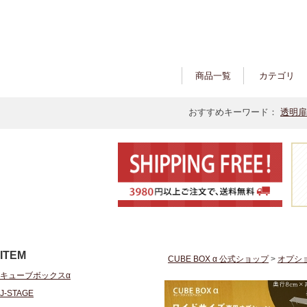
商品一覧
カテゴリ
おすすめキーワード：
透明扉
ITEM
CUBE BOX α 公式ショップ
>
オプシ
キューブボックスα
J-STAGE