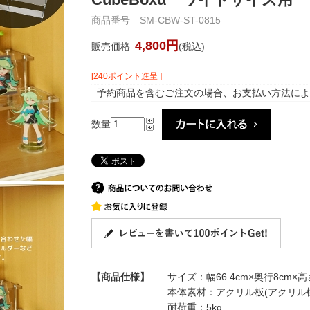
商品番号 SM-CBW-ST-0815
4,800円
販売価格
(税込)
[240ポイント進呈 ]
予約商品を含むご注文の場合、お支払い方法によ
数量
【商品仕様】
サイズ：幅66.4cm×奥行8cm×高
本体素材：アクリル板(アクリル樹
耐荷重：5kg