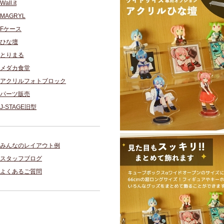
Wall.it
MAGRYL
Fケース
ひな壇
とりまる
メダカ食堂
アクリルフォトブロック
パーツ販売
J-STAGE旧型
みんなのレイアウト例
スタッフブログ
よくあるご質問