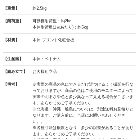
【重量】
約2.5kg
【耐荷重】
可動棚耐荷重：約2kg
本体耐荷重(1台あたり)：約5kg
【材質】
本体:プリント化粧合板
【生産国】
本体：ベトナム
【組み立て】
お客様組立品
【備考】
※実際の商品の色にできるだけ近づけるよう撮影を行な
っておりますが、商品の色はご使用のモニターによって
実際の明るさや色と多少異なって見える場合がございま
す。あらかじめご了承ください。
※北海道・沖縄・離島については、別途送料お見積りと
なります。ご購入前に、当店にお問い合わせくださ
い。。
※各種寸法は概数となり、多少の誤差があることがあり
ます。あらかじめご了承ください。