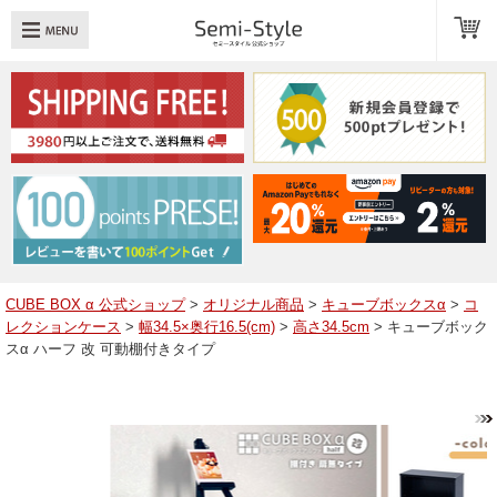
め：
透明扉
引き出し
LED
TOPへ戻る
商品一覧
商品カテゴリ
CUBE BOX α 公式ショップ
>
オリジナル商品
>
キューブボックスα
>
コ
レクションケース
>
幅34.5×奥行16.5(cm)
>
高さ34.5cm
> キューブボック
キューブボックスαレイアウト例
スα ハーフ 改 可動棚付きタイプ
スタッフブログ
Q＆A
送料・お支払いについて