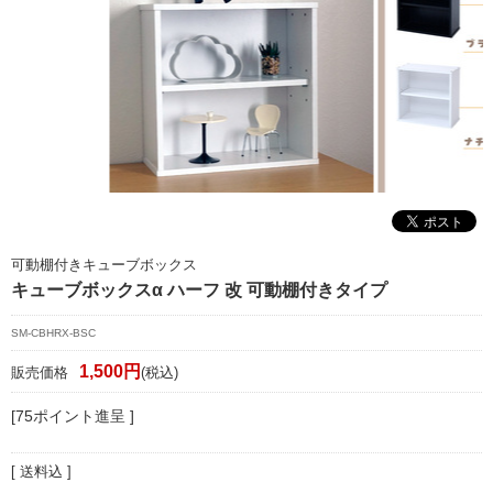
マイページ/会員登録
個人情報保護方針
特定商取引法に基づく表記
会社概要
お問い合わせ
witter
可動棚付きキューブボックス
nstagram
キューブボックスα ハーフ 改 可動棚付きタイプ
SM-CBHRX-BSC
1,500円
販売価格
(税込)
[75ポイント進呈 ]
[ 送料込 ]