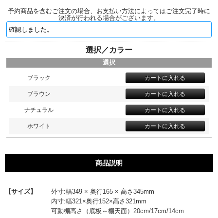
予約商品を含むご注文の場合、お支払い方法によってはご注文完了時に
決済が行われる場合がございます。
選択／カラー
選択
ブラック
ブラウン
ナチュラル
ホワイト
商品説明
【サイズ】
外寸:幅349 × 奥行165 × 高さ345mm
内寸:幅321×奥行152×高さ321mm
可動棚高さ（底板～棚天面）20cm/17cm/14cm