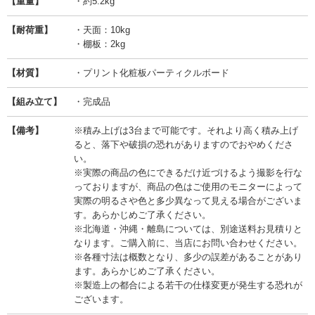
【重量】
・約5.2kg
【耐荷重】
・天面：10kg
・棚板：2kg
【材質】
・プリント化粧板パーティクルボード
【組み立て】
・完成品
【備考】
※積み上げは3台まで可能です。それより高く積み上げ
ると、落下や破損の恐れがありますのでおやめくださ
い。
※実際の商品の色にできるだけ近づけるよう撮影を行な
っておりますが、商品の色はご使用のモニターによって
実際の明るさや色と多少異なって見える場合がございま
す。あらかじめご了承ください。
※北海道・沖縄・離島については、別途送料お見積りと
なります。ご購入前に、当店にお問い合わせください。
※各種寸法は概数となり、多少の誤差があることがあり
ます。あらかじめご了承ください。
※製造上の都合による若干の仕様変更が発生する恐れが
ございます。