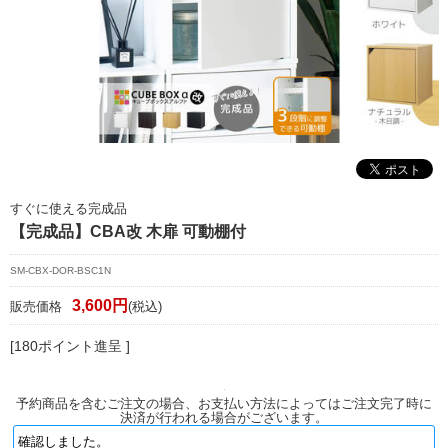
マイページ/会員登録
個人情報保護方針
特定商取引法に基づく表記
会社概要
お問い合わせ
すぐに使える完成品
witter
【完成品】CBA改 木扉 可動棚付
nstagram
SM-CBX-DOR-BSC1N
3,600円
販売価格
(税込)
[180ポイント進呈 ]
予約商品を含むご注文の場合、お支払い方法によってはご注文完了時に
決済が行われる場合がございます。