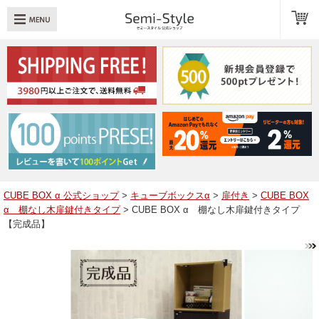
め：
透明扉
引き出し
LED
TOPへ戻る
商品一覧
商品カテゴリ
CUBE BOX α 公式ショップ
>
キューブボックスα
>
扉付き
>
CUBE BOX
α 棚なし木扉鍵付きタイプ
> CUBE BOX α 棚なし木扉鍵付きタイプ
キューブボックスαレイアウト例
【完成品】
スタッフブログ
Q＆A
送料・お支払いについて