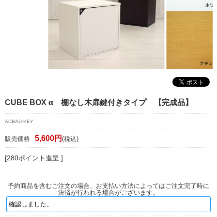
マイページ/会員登録
個人情報保護方針
特定商取引法に基づく表記
会社概要
お問い合わせ
CUBE BOX α 棚なし木扉鍵付きタイプ 【完成品】
witter
ACBAD-KEY
nstagram
5,600円
販売価格
(税込)
[280ポイント進呈 ]
予約商品を含むご注文の場合、お支払い方法によってはご注文完了時に
決済が行われる場合がございます。