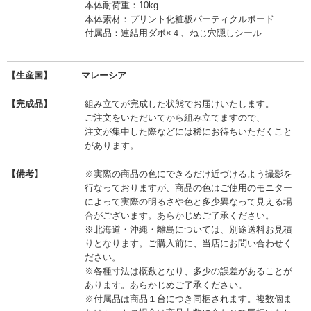
本体耐荷重：10kg
本体素材：プリント化粧板パーティクルボード
付属品：連結用ダボ×４、ねじ穴隠しシール
【生産国】
マレーシア
【完成品】
組み立てが完成した状態でお届けいたします。
ご注文をいただいてから組み立てますので、
注文が集中した際などには稀にお待ちいただくこと
があります。
【備考】
※実際の商品の色にできるだけ近づけるよう撮影を
行なっておりますが、商品の色はご使用のモニター
によって実際の明るさや色と多少異なって見える場
合がございます。あらかじめご了承ください。
※北海道・沖縄・離島については、別途送料お見積
りとなります。ご購入前に、当店にお問い合わせく
ださい。
※各種寸法は概数となり、多少の誤差があることが
あります。あらかじめご了承ください。
※付属品は商品１台につき同梱されます。複数個ま