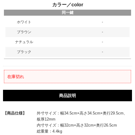
カラー／color
同一鍵
ホワイト
-
ブラウン
-
ナチュラル
-
ブラック
-
在庫切れ
商品説明
【商品仕様】
外寸サイズ：幅34.5cm×高さ34.5cm×奥行29.5cm、
板厚12mm
内寸サイズ：幅32cm×高さ32cm×奥行26.5cm
総重量：4.4kg