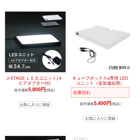
J-STAGE ＬＥＤユニット(Ａ
キューブボックスα専用 LED
Ｃアダプター付)
ユニット（追加連結用）
5,900円
販売価格
(税込)
在庫切れ
5,400円
販売価格
(税込)