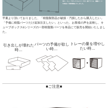
マイページ/会員登録
個人情報保護方針
平素より頂いておりました、「樹脂製部品が破損・汚損したから購入したい」
「予備に樹脂パーツだけ追加注文したい」といった、お客様の声を反映し、キ
特定商取引法に基づく表記
ューブボックスαシリーズの一部樹脂製パーツを単品にて販売を開始いたしまし
た。
会社概要
お問い合わせ
トレーの量を増やし
パーツの予備が欲し
引き出しが壊れた
たい時…
い時…
時…
witter
nstagram
■ご注意■