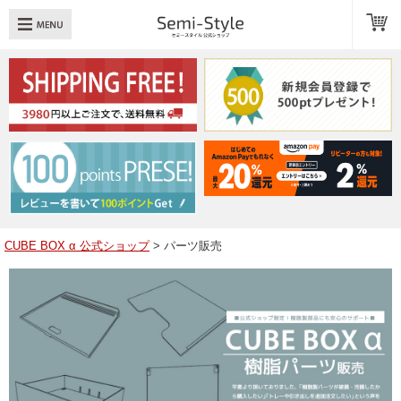
め：
透明扉
引き出し
LED
TOPへ戻る
商品一覧
商品カテゴリ
CUBE BOX α 公式ショップ
> パーツ販売
キューブボックスαレイアウト例
スタッフブログ
Q＆A
送料・お支払いについて