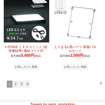
J-STAGE ＬＥＤユニット (追
とりまるL用パーツ 前面パネ
加連結用) 連結コード付
ルセット
5,400円
3,500円
販売価格
(税込)
販売価格
(税込)
>
1
2
3
4
Tweets by semi_promotion