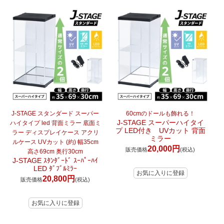
J-STAGE スタンダード スーパー
60cmのドールも飾れる！
J-STAGE スーパーハイタイ
ハイタイプ led 背面ミラー 底面ミ
プ LED付き UVカット 背面
ラー ディスプレイケース アクリ
ミラー
ルケース UVカット (約) 幅35cm
20,000円
販売価格
(税込)
高さ69cm 奥行30cm
J-STAGE ｽﾀﾝﾀﾞｰﾄﾞ ｽｰﾊﾟｰﾊｲ
LED ﾀﾞﾌﾞﾙﾐﾗｰ
20,800円
販売価格
(税込)