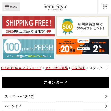
め：
透明扉
引き出し
LED
TOPへ戻る
商品一覧
商品カテゴリ
CUBE BOX α 公式ショップ
>
オリジナル商品
>
J-STAGE
> スタンダード
キューブボックスαレイアウト例
スタンダード
スタッフブログ
Q＆A
スーパーハイタイプ
送料・お支払いについて
ハイタイプ