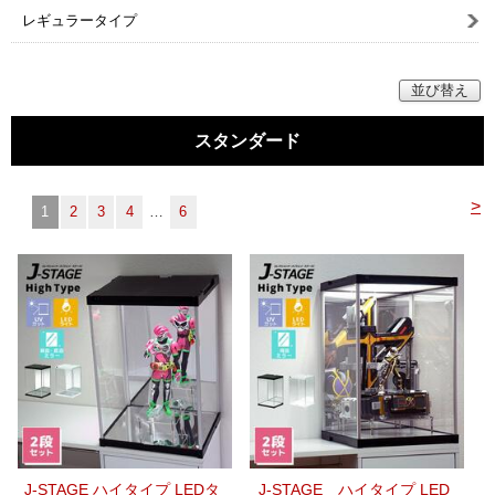
マイページ/会員登録
レギュラータイプ
個人情報保護方針
並び替え
特定商取引法に基づく表記
スタンダード
会社概要
お問い合わせ
>
1
2
3
4
…
6
witter
nstagram
J-STAGE ハイタイプ LEDタ
J-STAGE ハイタイプ LED