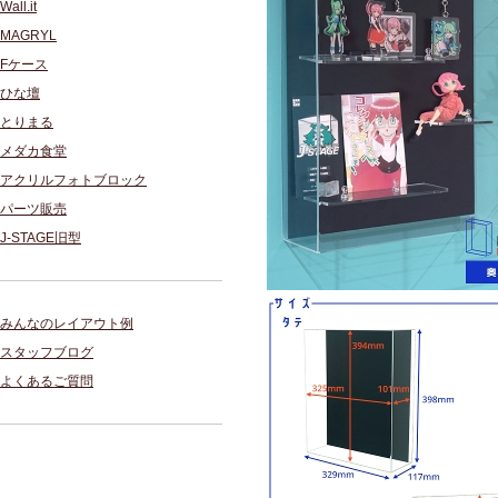
Wall.it
MAGRYL
Fケース
ひな壇
とりまる
メダカ食堂
アクリルフォトブロック
パーツ販売
J-STAGE旧型
みんなのレイアウト例
スタッフブログ
よくあるご質問