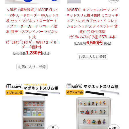
＼磁石で簡単設置／ MAGRYL バ
MAGRYL オプションパーツ マグ
ー 2本 カードローダー uvカット 3
ネットスリム棚 4個付 ミニフィギ
枚 セット マグネットローダー ト
ュア トレカ カプセルトイ コレク
ップローダー カード レコード 絵
ション シェルフ ディスプレイ 賃
本 用 ディスプレイ バー マグネッ
貸住宅 取付 薄型
ﾏｸﾞﾘﾙ ﾐﾆﾌｨｷﾞｱ棚 657L 4本
ト 式
ﾏｸﾞﾘﾙｵﾌﾟｼｮﾝ ﾊﾞｰ WH / ｶｰﾄﾞﾛｰ
6,580円
販売価格
(税込)
ﾀﾞｰ 3個ｾｯﾄ
1,280円
販売価格
(税込)