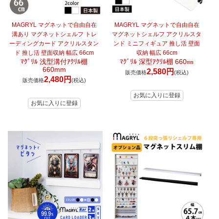
MAGRYL マグネットで自由自在
MAGRYL マグネットで自由自在
溝あり マグネットシェルフ トレ
マグネットシェルフ アクリルスタ
ーディングカード アクリルスタン
ンド ミニフィギュア 推し活 壁面
ド 推し活 壁面収納 幅広 66cm
収納 幅広 66cm
ﾏｸﾞﾘﾙ 浅型溝付ｱｸﾘﾙ棚
ﾏｸﾞﾘﾙ 深型ｱｸﾘﾙ棚 660㎜
660mm
2,580円
販売価格
(税込)
2,480円
販売価格
(税込)