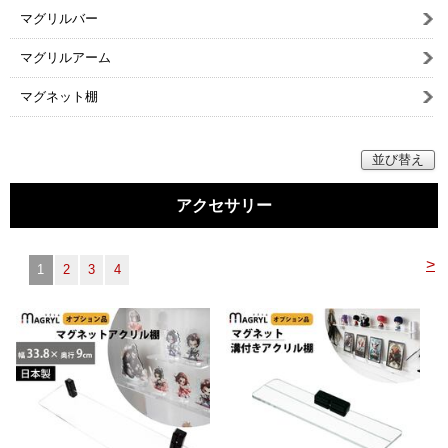
マイページ/会員登録
マグリルバー
個人情報保護方針
マグリルアーム
特定商取引法に基づく表記
マグネット棚
会社概要
並び替え
お問い合わせ
アクセサリー
witter
nstagram
>
1
2
3
4