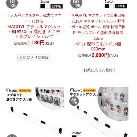
トレカやアクスタを、磁力でスマ
MAGRYL マグネットで自由自在
ートに飾る
穴あき マグネットシェルフ 野球
MAGRYL アクリルマグネッ
ボール 記念ボール 硬球 軟球 7個
ト棚 幅10cm 溝付き ミニデ
用 ディスプレイ 壁面収納 幅広
ィスプレイシェルフ
66cm
1,180円
販売価格
(税込)
ﾏｸﾞﾘﾙ 深型穴あきｱｸﾘﾙ棚
660mm
2,680円
販売価格
(税込)