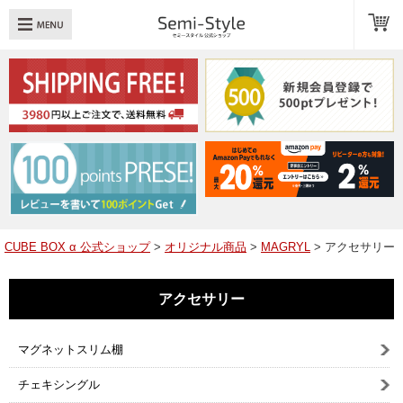
め：
透明扉
引き出し
LED
TOPへ戻る
商品一覧
商品カテゴリ
CUBE BOX α 公式ショップ
>
オリジナル商品
>
MAGRYL
> アクセサリー
キューブボックスαレイアウト例
アクセサリー
スタッフブログ
Q＆A
マグネットスリム棚
送料・お支払いについて
チェキシングル