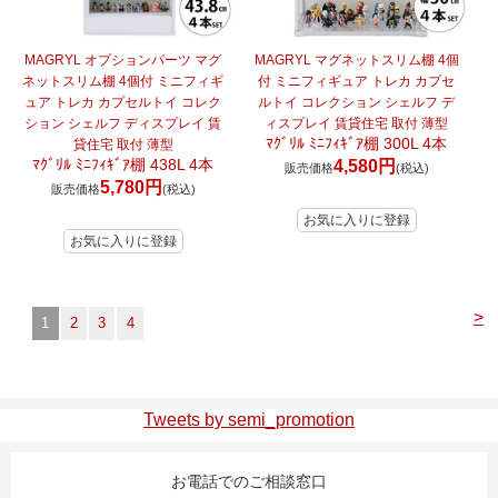
MAGRYL オプションパーツ マグ
MAGRYL マグネットスリム棚 4個
ネットスリム棚 4個付 ミニフィギ
付 ミニフィギュア トレカ カプセ
ュア トレカ カプセルトイ コレク
ルトイ コレクション シェルフ デ
ション シェルフ ディスプレイ 賃
ィスプレイ 賃貸住宅 取付 薄型
ﾏｸﾞﾘﾙ ﾐﾆﾌｨｷﾞｱ棚 300L 4本
貸住宅 取付 薄型
ﾏｸﾞﾘﾙ ﾐﾆﾌｨｷﾞｱ棚 438L 4本
4,580円
販売価格
(税込)
5,780円
販売価格
(税込)
>
1
2
3
4
Tweets by semi_promotion
お電話でのご相談窓口